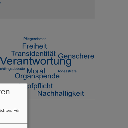
.
ten
möchten.
Für