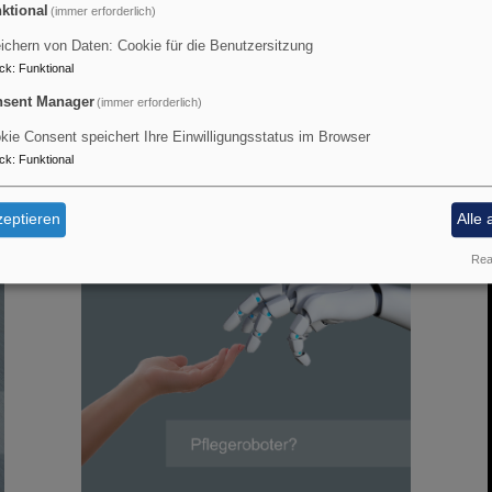
ktional
(immer erforderlich)
ichern von Daten: Cookie für die Benutzersitzung
ck
:
Funktional
sent Manager
(immer erforderlich)
kie Consent speichert Ihre Einwilligungsstatus im Browser
ck
:
Funktional
eptieren
Alle 
Real