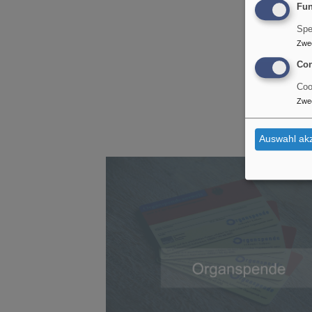
Fun
Spe
Zwe
Con
Coo
Zwe
Auswahl akz