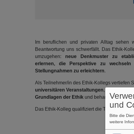
Im beruflichen und privaten Alltag sehen 
Beantwortung uns schwerfällt. Das Ethik-Koll
umzugehen:
neue Denkmuster zu etabli
erlernen, die Perspektive zu wechseln
-
Stellungnahmen zu erleichtern
.
Als Teilnehmer/in des Ethik-Kollegs vertiefen 
universitären Veranstaltungen
, im flexiblen
O
Verwe
Grundlagen der Ethik
und behandeln intensi
und C
Das Ethik-Kolleg qualifiziert die Teilnehmer/i
Bitte die Di
weitere Info