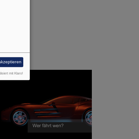
akzeptieren
isiert mit Klaro!